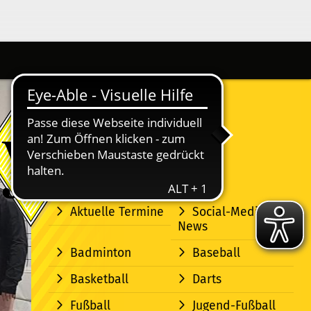
Aktuelle Termine
Social-Media-
News
Badminton
Baseball
Basketball
Darts
Fußball
Jugend-Fußball