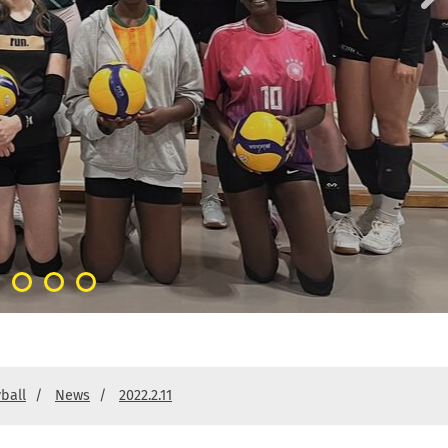
yball
News
2022.2.11