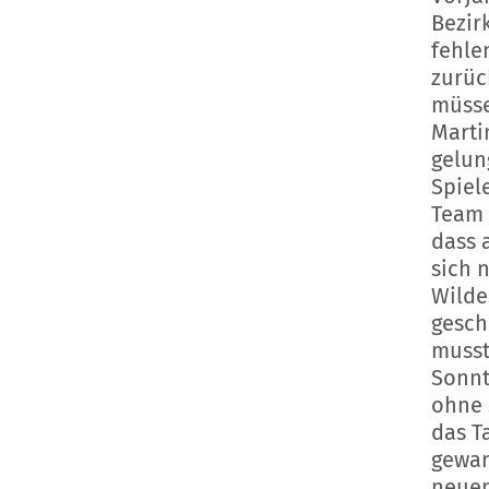
Bezir
fehle
zurüc
müsse
Martin
gelun
Spiel
Team 
dass 
sich 
Wilde
gesch
musst
Sonnt
ohne 
das T
gewan
neuen