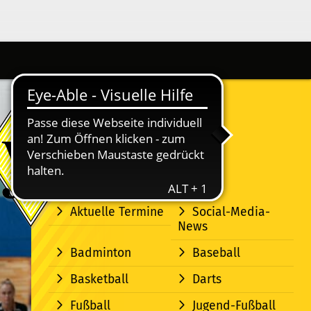
Aktuelle Termine
Social-Media-
News
Badminton
Baseball
Basketball
Darts
Fußball
Jugend-Fußball