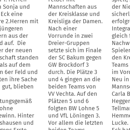
 Sonja und
Mannschaften aus
der Ni
 Eck eine
der Kreisklasse und
sicherl
re 2.Herren mit
Kreisliga der Damen.
erfolg
jüngeren
Nach einer
Integr
ern aus der
Vorrunde in zwei
gleich 
d auf. Die
Dreier-Gruppen
Nachw
er der neuen
setzte sich im Finale
Spiele
chaft standen
der SC Bakum gegen
den Kr
als auf dem
GW Brockdorf 3
Teams 
n 6er Feld und
durch. Die Plätze 3
im Vor
en ihre Sache
und 4 gingen an die
Neu in
 gut, blieben
beiden Teams von
Mannsc
VV Vechta. Auf den
Carla 
rtungsgemäß
Plätzen 5 und 6
Hegger
 ohne
folgten BW Lohne 5
Tellma
ewinn. Hinter
und VfL Löningen 3.
Hemme
shausen und
Vor allem die letzten
Lucke.