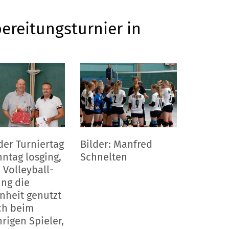
ereitungsturnier in
der Turniertag
Bilder: Manfred
ntag losging,
Schnelten
 Volleyball-
ung die
nheit genutzt
ch beim
rigen Spieler,