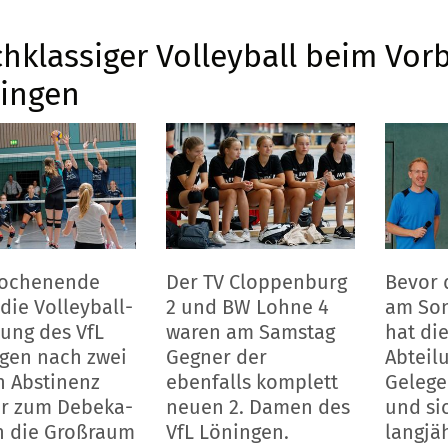
hklassiger Volleyball beim Vorb
ingen
ochenende
Der TV Cloppenburg
Bevor 
die Volleyball-
2 und BW Lohne 4
am Son
lung des VfL
waren am Samstag
hat die
gen nach zwei
Gegner der
Abteil
n Abstinenz
ebenfalls komplett
Gelege
r zum Debeka-
neuen 2. Damen des
und si
n die Großraum
VfL Löningen.
langjäh