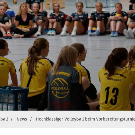
yball
News
Hochklassiger Volleyball beim Vorbereitungsturnie