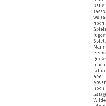
bauen
Tasso
weite
noch 
Spiel
Jugen
Spiel
Manns
erstm
große
macht
schon
aber
erwa
noch
Satzg
Wilde