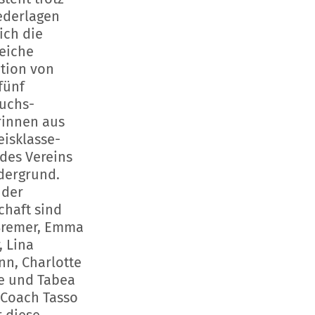
ederlagen
ich die
reiche
ation von
fünf
uchs-
rinnen aus
eisklasse-
des Vereins
dergrund.
 der
haft sind
Bremer, Emma
, Lina
nn, Charlotte
 und Tabea
 Coach Tasso