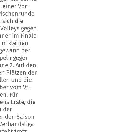
h einer Vor-
wischenrunde
 sich die
Volleys gegen
hner im Finale
 Im kleinen
 gewann der
peln gegen
ne 2. Auf den
en Plätzen der
llen und die
ber vom VfL
en. Für
ens Erste, die
n der
nden Saison
 Verbandsliga
 steht trotz