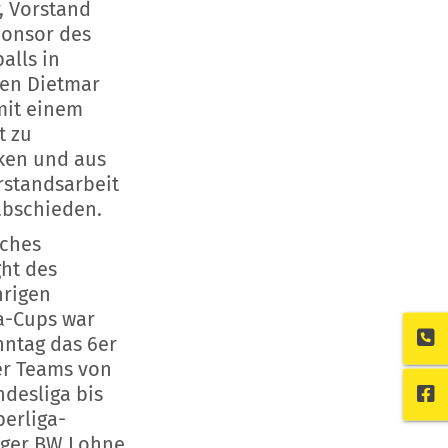
r, Vorstand
onsor des
alls in
en Dietmar
mit einem
t zu
ken und aus
rstandsarbeit
abschieden.
iches
ght des
hrigen
a-Cups war
ntag das 6er
er Teams von
ndesliga bis
erliga-
iger BW Lohne