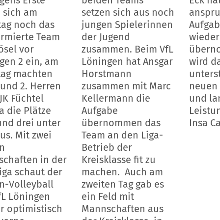
gens Erste
beiden Teams
Eck ha
e sich am
setzen sich aus noch
anspru
ag noch das
jungen Spielerinnen
Aufgab
rmierte Team
der Jugend
wieder
ösel vor
zusammen. Beim VfL
übern
gen 2 ein, am
Löningen hat Ansgar
wird d
ag machten
Horstmann
unters
 und 2. Herren
zusammen mit Marc
neuen 
JK Füchtel
Kellermann die
und la
a die Plätze
Aufgabe
Leistu
und drei unter
übernommen das
Insa Ca
us. Mit zwei
Team an den Liga-
n
Betrieb der
chaften in der
Kreisklasse fit zu
liga schaut der
machen. Auch am
n-Volleyball
zweiten Tag gab es
fL Löningen
ein Feld mit
r optimistisch
Mannschaften aus