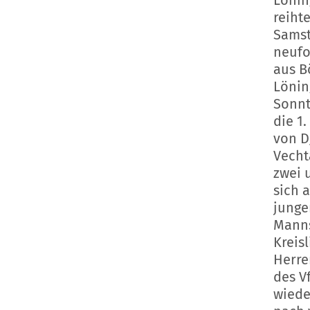
Lönin
reiht
Samst
neufo
aus B
Lönin
Sonnt
die 1.
von D
Vecht
zwei 
sich a
junge
Manns
Kreis
Herre
des V
wiede