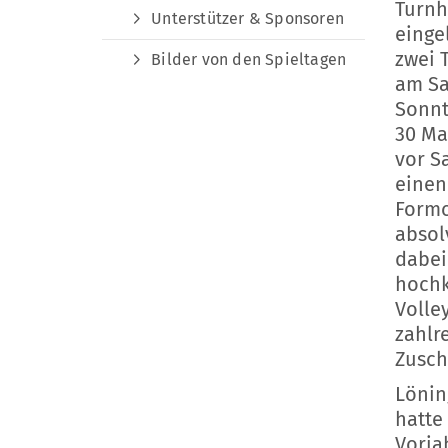
Turnh
Unterstützer & Sponsoren
einge
zwei 
Bilder von den Spieltagen
am S
Sonnt
30 Ma
vor S
einen
Form
absol
dabei
hochk
Volle
zahlr
Zusch
Lönin
hatte
Vorja