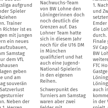
Nachwuchs-Team
ksliga aufgrund
1. Nac
von BW Lohne den
nder Spieler
und Z
Löningerinnen doch
kziehen
setzten
noch deutlich die
n. Trainer
Emder 
Grenzen auf. Das
 Richter ist es
die Lo
Lohner Team hatte
gen mit jungen
durch.
sich in diesem Jahr
ern ein neues
Finale
noch für die U16 DM
aufzubauen,
SV Cap
in München
am Samstag
BW Loh
qualifiziert und hat
nur dem VfL
weiter
auch eine Jugend-
shausen
FTC Ho
National-Spielerin
lagen geben
Gastge
in den eigenen
e und am
Löning
Reihen.
ag souverän
Löning
Satzverlust
Schwerpunkt des
auch i
agesturnier
Turniers am Samstag
komme
n. Neben der
waren aber zwei
in der
 1. Herren
Felder mit
spielt,