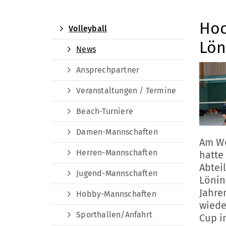
Hoc
Volleyball
Lön
News
Ansprechpartner
Veranstaltungen / Termine
Beach-Turniere
Damen-Mannschaften
Am W
Herren-Mannschaften
hatte 
Abtei
Jugend-Mannschaften
Lönin
Jahre
Hobby-Mannschaften
wiede
Sporthallen/Anfahrt
Cup i