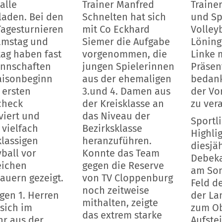
alle
Trainer Manfred
Traine
laden. Bei den
Schnelten hat sich
und Sp
Tagesturnieren
mit Co Eckhard
Volleyb
amstag und
Siemer die Aufgabe
Löning
ag haben fast
vorgenommen, die
Linke 
nnschaften
jungen Spielerinnen
Präsen
aisonbeginn
aus der ehemaligen
bedan
 ersten
3.und 4. Damen aus
der Vo
check
der Kreisklasse an
zu ver
viert und
das Niveau der
Sportl
 vielfach
Bezirksklasse
Highli
lassigen
heranzuführen.
diesjä
yball vor
Konnte das Team
Debek
eichen
gegen die Reserve
am Son
auern gezeigt.
von TV Cloppenburg
Feld d
noch zeitweise
gen 1. Herren
der La
mithalten, zeigte
 sich im
zum Ob
das extrem starke
hr aus der
Aufste