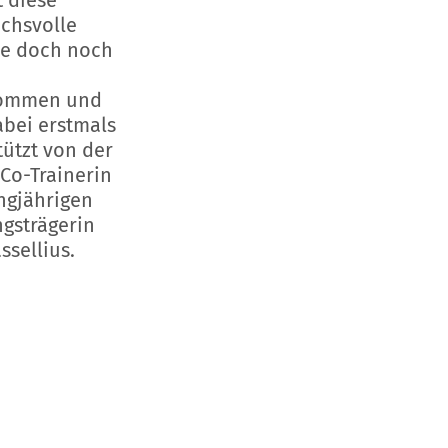
t diese
chsvolle
e doch noch
ommen und
abei erstmals
tützt von der
Co-Trainerin
ngjährigen
ngsträgerin
ssellius.