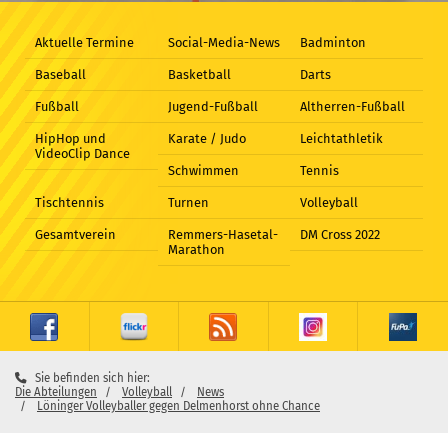
Aktuelle Termine
Social-Media-News
Badminton
Baseball
Basketball
Darts
Fußball
Jugend-Fußball
Altherren-Fußball
HipHop und
Karate / Judo
Leichtathletik
VideoClip Dance
Schwimmen
Tennis
Tischtennis
Turnen
Volleyball
Gesamtverein
Remmers-Hasetal-
DM Cross 2022
Marathon
Sie befinden sich hier:
Die Abteilungen
Volleyball
News
Löninger Volleyballer gegen Delmenhorst ohne Chance