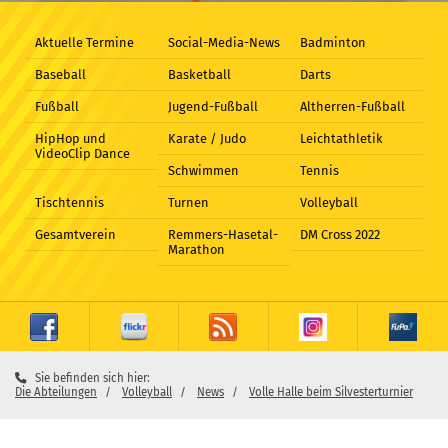
Aktuelle Termine
Social-Media-News
Badminton
Baseball
Basketball
Darts
Fußball
Jugend-Fußball
Altherren-Fußball
HipHop und
Karate / Judo
Leichtathletik
VideoClip Dance
Schwimmen
Tennis
Tischtennis
Turnen
Volleyball
Gesamtverein
Remmers-Hasetal-
DM Cross 2022
Marathon
Sie befinden sich hier:
Die Abteilungen
Volleyball
News
Volle Halle beim Silvesterturnier