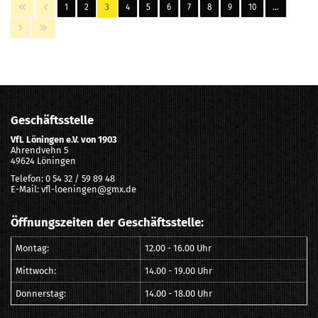
1
2
3
4
5
6
7
8
9
10
…
Geschäftsstelle
VfL Löningen e.V. von 1903
Ahrendvehn 5
49624 Löningen
Telefon: 0 54 32 / 59 89 48
E-Mail: vfl-loeningen@gmx.de
Öffnungszeiten der Geschäftsstelle:
Montag:
12.00 - 16.00 Uhr
Mittwoch:
14.00 - 19.00 Uhr
Donnerstag:
14.00 - 18.00 Uhr