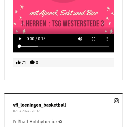
71
0
vfl_loeningen_basketball
02.04.2024
·
20:32
Fußball Hobbyturnier ⚽️