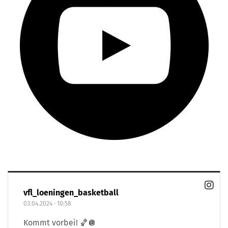
vfl_loeningen_basketball
03.04.2024
·
10:58
Kommt vorbei! 🏀🪩