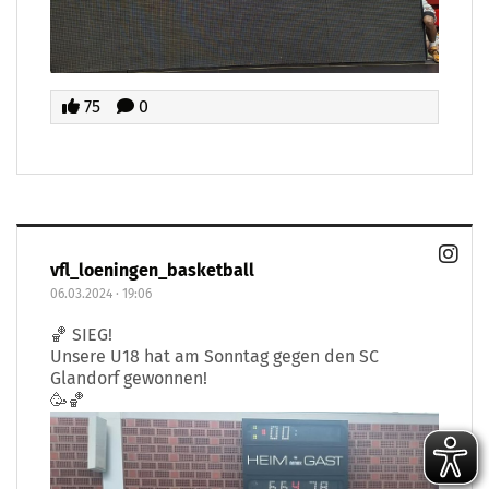
75
0
vfl_loeningen_basketball
06.03.2024
·
19:06
🏀 SIEG!
Unsere U18 hat am Sonntag gegen den SC
Glandorf gewonnen!
🥳🏀