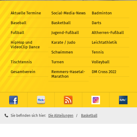
Aktuelle Termine
Social-Media-News
Badminton
Baseball
Basketball
Darts
Fußball
Jugend-Fußball
Altherren-Fußball
HipHop und
Karate / Judo
Leichtathletik
VideoClip Dance
Schwimmen
Tennis
Tischtennis
Turnen
Volleyball
Gesamtverein
Remmers-Hasetal-
DM Cross 2022
Marathon
Sie befinden sich hier:
Die Abteilungen
Basketball