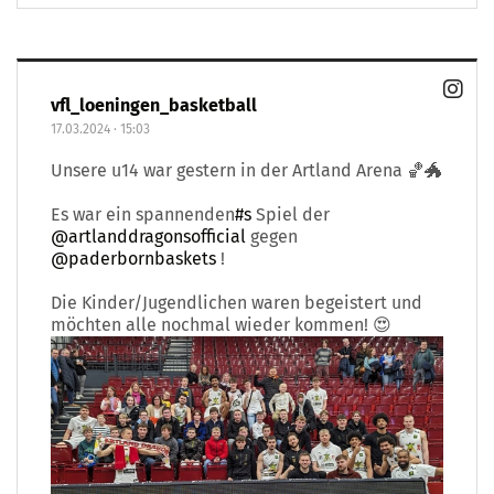
vfl_loeningen_basketball
17.03.2024
·
15:03
Unsere u14 war gestern in der Artland Arena 🏀🐲
Es war ein spannenden
#s
Spiel der
@artlanddragonsofficial
gegen
@paderbornbaskets
!
Die Kinder/Jugendlichen waren begeistert und
möchten alle nochmal wieder kommen! 😍